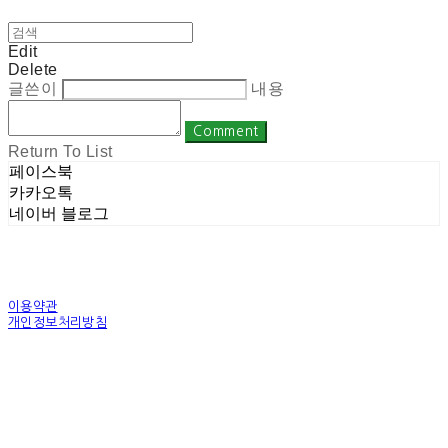
Edit
Delete
글쓴이
내용
Comment
Return To List
페이스북
카카오톡
네이버 블로그
이용약관
개인정보처리방침
사업자정보확인
상호: 주식회사 밀레니엄 | 대표: 권순광 | 개인정보관리책임자: 유상진
(master@1000years.kr) | 전화: 02-522-4485 | 이메일: master@1000years.kr
주소: 경기도 광명시 소하로 190, A동 14층 18호 | 사업자등록번호:
344-88-00591
| 통
신판매:
제 2023-경기광명-0316호
| 호스팅제공자: (주)식스샵