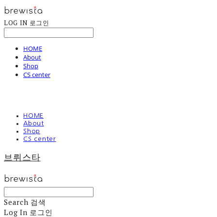
LOG IN
로그인
HOME
About
Shop
CS center
HOME
About
Shop
CS center
브뤼스타
Search
검색
Log In
로그인