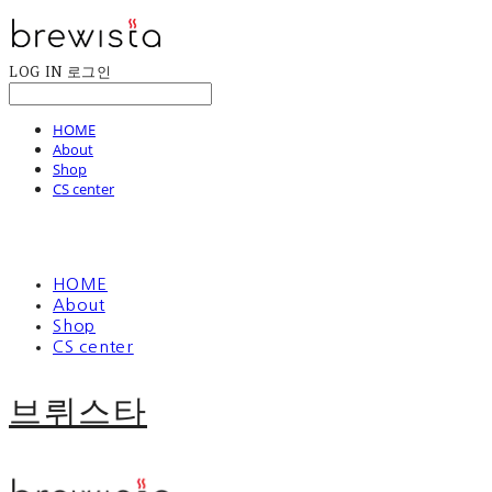
LOG IN
로그인
HOME
About
Shop
CS center
HOME
About
Shop
CS center
브뤼스타