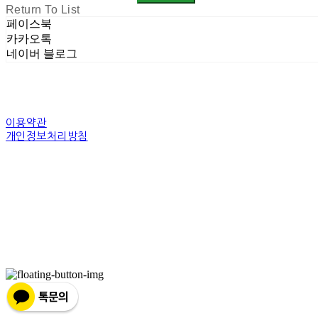
Return To List
페이스북
카카오톡
네이버 블로그
이용약관
개인정보처리방침
사업자정보확인
상호: 주식회사 밀레니엄 | 대표: 권순광 | 개인정보관리책임자: 유상진(master@10
주소: 경기도 광명시 소하로 190, A동 14층 18호 | 사업자등록번호:
344