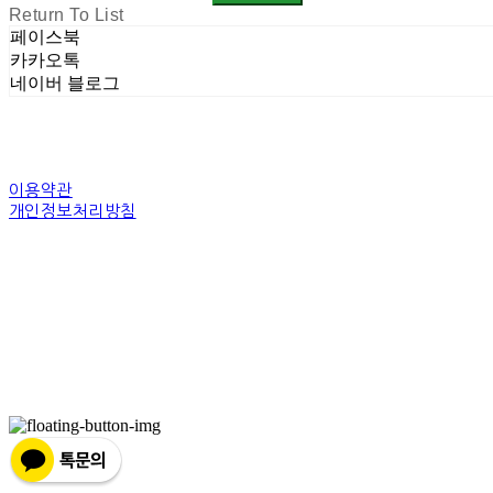
Return To List
페이스북
카카오톡
네이버 블로그
이용약관
개인정보처리방침
사업자정보확인
상호: 주식회사 밀레니엄 | 대표: 권순광 | 개인정보관리책임자: 유상진(master@10
주소: 경기도 광명시 소하로 190, A동 14층 18호 | 사업자등록번호:
344