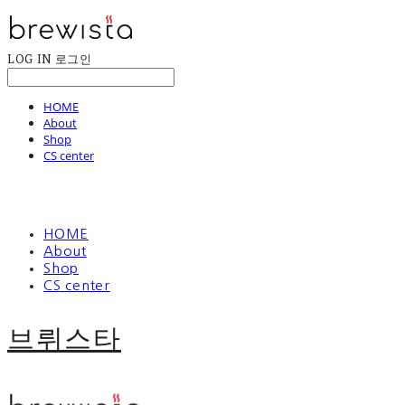
LOG IN
로그인
HOME
About
Shop
CS center
HOME
About
Shop
CS center
브뤼스타