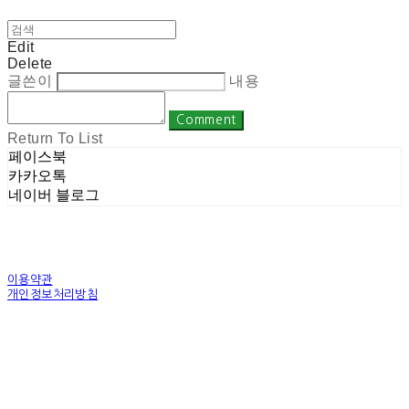
Edit
Delete
글쓴이
내용
Comment
Return To List
페이스북
카카오톡
네이버 블로그
이용약관
개인정보처리방침
사업자정보확인
상호: 주식회사 밀레니엄 | 대표: 권순광 | 개인정보관리책임자: 유상진
(master@1000years.kr) | 전화: 02-522-4485 | 이메일: master@1000years.kr
주소: 경기도 광명시 소하로 190, A동 14층 18호 | 사업자등록번호:
344-88-00591
| 통
신판매:
제 2023-경기광명-0316호
| 호스팅제공자: (주)식스샵