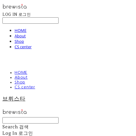
LOG IN
로그인
HOME
About
Shop
CS center
HOME
About
Shop
CS center
브뤼스타
Search
검색
Log In
로그인