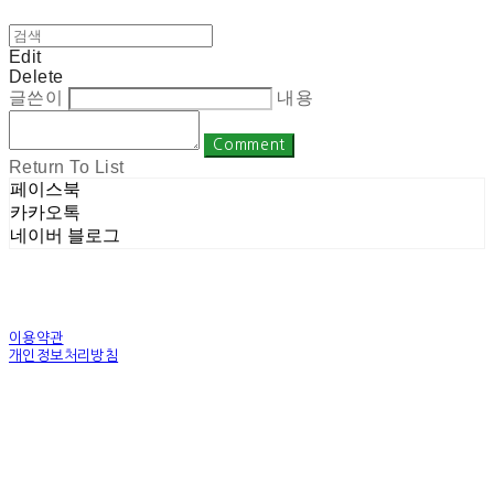
Edit
Delete
글쓴이
내용
Comment
Return To List
페이스북
카카오톡
네이버 블로그
이용약관
개인정보처리방침
사업자정보확인
상호: 주식회사 밀레니엄 | 대표: 권순광 | 개인정보관리책임자: 유상진
(master@1000years.kr) | 전화: 02-522-4485 | 이메일: master@1000years.kr
주소: 경기도 광명시 소하로 190, A동 14층 18호 | 사업자등록번호:
344-88-00591
| 통
신판매:
제 2023-경기광명-0316호
| 호스팅제공자: (주)식스샵