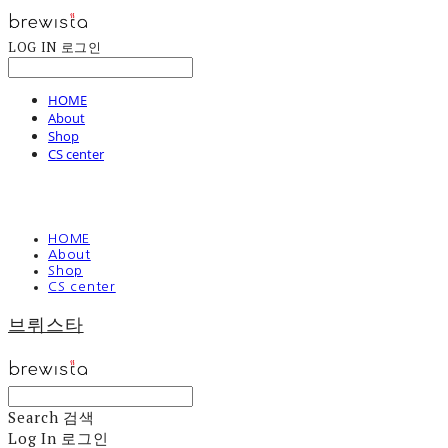
LOG IN
로그인
HOME
About
Shop
CS center
HOME
About
Shop
CS center
브뤼스타
Search
검색
Log In
로그인