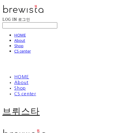
LOG IN
로그인
HOME
About
Shop
CS center
HOME
About
Shop
CS center
브뤼스타