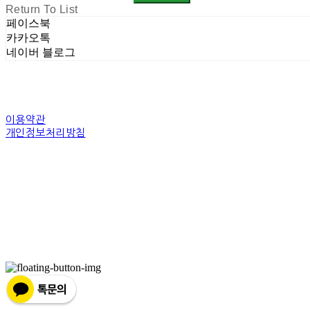
Return To List
페이스북
카카오톡
네이버 블로그
이용약관
개인정보처리방침
사업자정보확인
상호: 주식회사 밀레니엄 | 대표: 권순광 | 개인정보관리책임자: 유상진(master@10
주소: 경기도 광명시 소하로 190, A동 14층 18호 | 사업자등록번호:
344