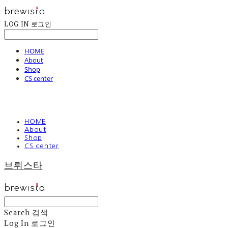
LOG IN
로그인
HOME
About
Shop
CS center
HOME
About
Shop
CS center
브뤼스타
Search
검색
Log In
로그인