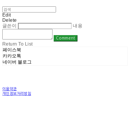
Edit
Delete
글쓴이
내용
Comment
Return To List
페이스북
카카오톡
네이버 블로그
이용약관
개인정보처리방침
사업자정보확인
상호: 주식회사 밀레니엄 | 대표: 권순광 | 개인정보관리책임자: 유상진
(master@1000years.kr) | 전화: 02-522-4485 | 이메일: master@1000years.kr
주소: 경기도 광명시 소하로 190, A동 14층 18호 | 사업자등록번호:
344-88-00591
| 통
신판매:
제 2023-경기광명-0316호
| 호스팅제공자: (주)식스샵