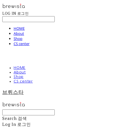
LOG IN
로그인
HOME
About
Shop
CS center
HOME
About
Shop
CS center
브뤼스타
Search
검색
Log In
로그인