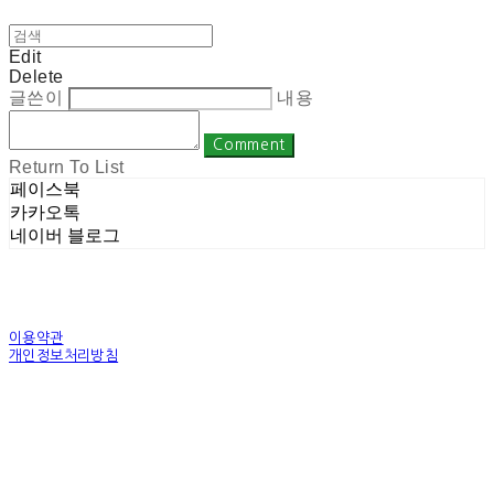
Edit
Delete
글쓴이
내용
Comment
Return To List
페이스북
카카오톡
네이버 블로그
이용약관
개인정보처리방침
사업자정보확인
상호: 주식회사 밀레니엄 | 대표: 권순광 | 개인정보관리책임자: 유상진
(master@1000years.kr) | 전화: 02-522-4485 | 이메일: master@1000years.kr
주소: 경기도 광명시 소하로 190, A동 14층 18호 | 사업자등록번호:
344-88-00591
| 통
신판매:
제 2023-경기광명-0316호
| 호스팅제공자: (주)식스샵