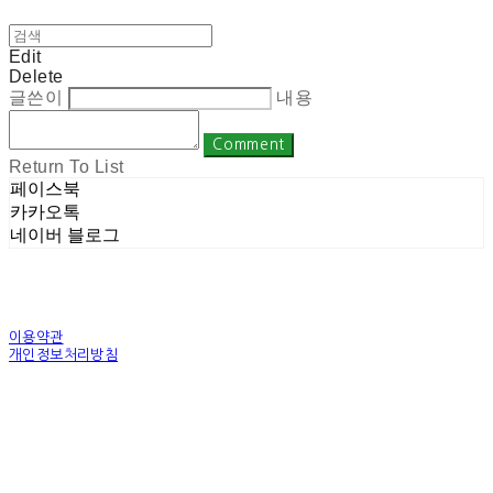
Edit
Delete
글쓴이
내용
Comment
Return To List
페이스북
카카오톡
네이버 블로그
이용약관
개인정보처리방침
사업자정보확인
상호: 주식회사 밀레니엄 | 대표: 권순광 | 개인정보관리책임자: 유상진
(master@1000years.kr) | 전화: 02-522-4485 | 이메일: master@1000years.kr
주소: 경기도 광명시 소하로 190, A동 14층 18호 | 사업자등록번호:
344-88-00591
| 통
신판매:
제 2023-경기광명-0316호
| 호스팅제공자: (주)식스샵