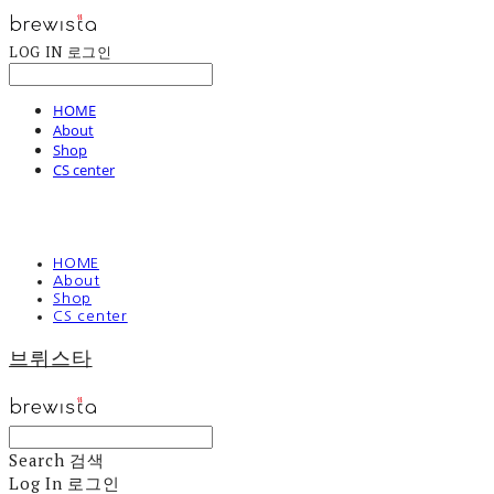
LOG IN
로그인
HOME
About
Shop
CS center
HOME
About
Shop
CS center
브뤼스타
Search
검색
Log In
로그인