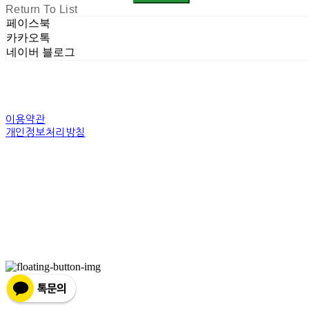
Return To List
페이스북
카카오톡
네이버 블로그
이용약관
개인정보처리방침
사업자정보확인
상호: 주식회사 밀레니엄 | 대표: 권순광 | 개인정보관리책임자: 유상진(master@10
주소: 경기도 광명시 소하로 190, A동 14층 18호 | 사업자등록번호:
344