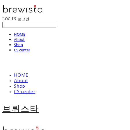
LOG IN
로그인
HOME
About
Shop
CS center
HOME
About
Shop
CS center
브뤼스타