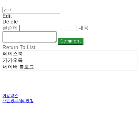
Edit
Delete
글쓴이
내용
Comment
Return To List
페이스북
카카오톡
네이버 블로그
이용약관
개인정보처리방침
사업자정보확인
상호: 주식회사 밀레니엄 | 대표: 권순광 | 개인정보관리책임자: 유상진
(master@1000years.kr) | 전화: 02-522-4485 | 이메일: master@1000years.kr
주소: 경기도 광명시 소하로 190, A동 14층 18호 | 사업자등록번호:
344-88-00591
| 통
신판매:
제 2023-경기광명-0316호
| 호스팅제공자: (주)식스샵