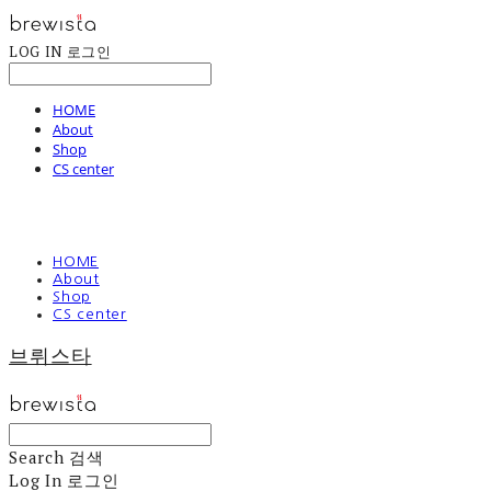
LOG IN
로그인
HOME
About
Shop
CS center
HOME
About
Shop
CS center
브뤼스타
Search
검색
Log In
로그인