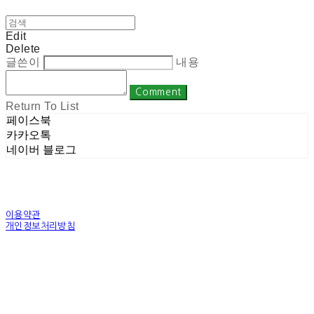
Edit
Delete
글쓴이
내용
Comment
Return To List
페이스북
카카오톡
네이버 블로그
이용약관
개인정보처리방침
사업자정보확인
상호: 주식회사 밀레니엄 | 대표: 권순광 | 개인정보관리책임자: 유상진
(master@1000years.kr) | 전화: 02-522-4485 | 이메일: master@1000years.kr
주소: 경기도 광명시 소하로 190, A동 14층 18호 | 사업자등록번호:
344-88-00591
| 통
신판매:
제 2023-경기광명-0316호
| 호스팅제공자: (주)식스샵