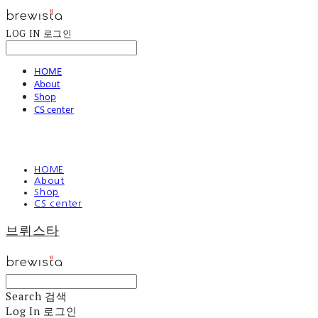
LOG IN
로그인
HOME
About
Shop
CS center
HOME
About
Shop
CS center
브뤼스타
Search
검색
Log In
로그인