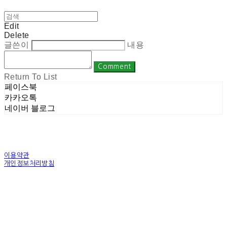
Edit
Delete
글쓴이
내용
Comment
Return To List
페이스북
카카오톡
네이버 블로그
이용약관
개인정보처리방침
사업자정보확인
상호: 주식회사 밀레니엄 | 대표: 권순광 | 개인정보관리책임자: 유상진
(master@1000years.kr) | 전화: 02-522-4485 | 이메일: master@1000years.kr
주소: 경기도 광명시 소하로 190, A동 14층 18호 | 사업자등록번호:
344-88-00591
| 통
신판매:
제 2023-경기광명-0316호
| 호스팅제공자: (주)식스샵