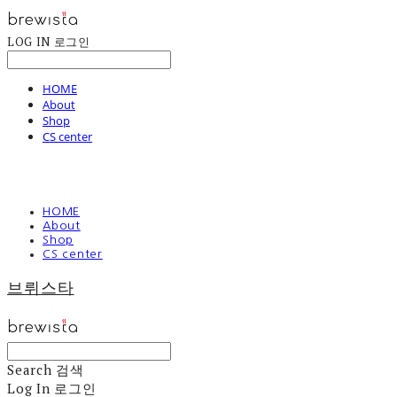
LOG IN
로그인
HOME
About
Shop
CS center
HOME
About
Shop
CS center
브뤼스타
Search
검색
Log In
로그인