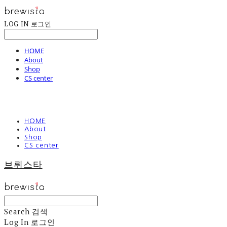
LOG IN
로그인
HOME
About
Shop
CS center
HOME
About
Shop
CS center
브뤼스타
Search
검색
Log In
로그인