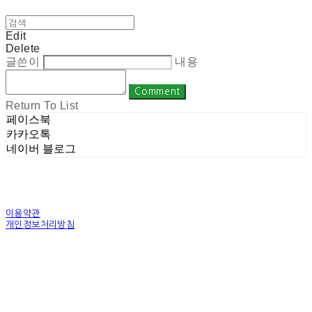
Edit
Delete
글쓴이
내용
Comment
Return To List
페이스북
카카오톡
네이버 블로그
이용약관
개인정보처리방침
사업자정보확인
상호: 주식회사 밀레니엄 | 대표: 권순광 | 개인정보관리책임자: 유상진
(master@1000years.kr) | 전화: 02-522-4485 | 이메일: master@1000years.kr
주소: 경기도 광명시 소하로 190, A동 14층 18호 | 사업자등록번호:
344-88-00591
| 통
신판매:
제 2023-경기광명-0316호
| 호스팅제공자: (주)식스샵