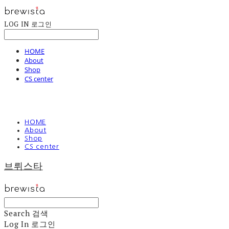
LOG IN
로그인
HOME
About
Shop
CS center
HOME
About
Shop
CS center
브뤼스타
Search
검색
Log In
로그인