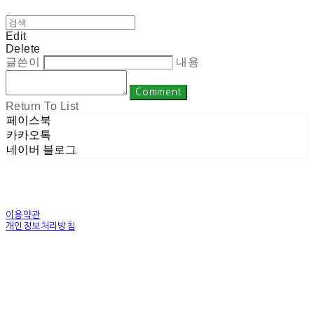
Edit
Delete
글쓴이
내용
Comment
Return To List
페이스북
카카오톡
네이버 블로그
이용약관
개인정보처리방침
사업자정보확인
상호: 주식회사 밀레니엄 | 대표: 권순광 | 개인정보관리책임자: 유상진
(master@1000years.kr) | 전화: 02-522-4485 | 이메일: master@1000years.kr
주소: 경기도 광명시 소하로 190, A동 14층 18호 | 사업자등록번호:
344-88-00591
| 통
신판매:
제 2023-경기광명-0316호
| 호스팅제공자: (주)식스샵