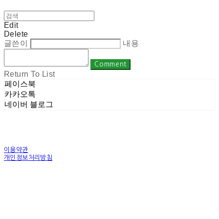
Edit
Delete
글쓴이
내용
Comment
Return To List
페이스북
카카오톡
네이버 블로그
이용약관
개인정보처리방침
사업자정보확인
상호: 주식회사 밀레니엄 | 대표: 권순광 | 개인정보관리책임자: 유상진
(master@1000years.kr) | 전화: 02-522-4485 | 이메일: master@1000years.kr
주소: 경기도 광명시 소하로 190, A동 14층 18호 | 사업자등록번호:
344-88-00591
| 통
신판매:
제 2023-경기광명-0316호
| 호스팅제공자: (주)식스샵