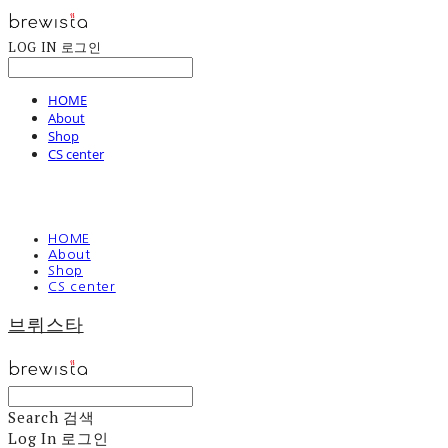
LOG IN
로그인
HOME
About
Shop
CS center
HOME
About
Shop
CS center
브뤼스타
Search
검색
Log In
로그인