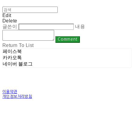
Edit
Delete
글쓴이
내용
Comment
Return To List
페이스북
카카오톡
네이버 블로그
이용약관
개인정보처리방침
사업자정보확인
상호: 주식회사 밀레니엄 | 대표: 권순광 | 개인정보관리책임자: 유상진
(master@1000years.kr) | 전화: 02-522-4485 | 이메일: master@1000years.kr
주소: 경기도 광명시 소하로 190, A동 14층 18호 | 사업자등록번호:
344-88-00591
| 통
신판매:
제 2023-경기광명-0316호
| 호스팅제공자: (주)식스샵