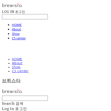
LOG IN
로그인
HOME
About
Shop
CS center
HOME
About
Shop
CS center
브뤼스타
Search
검색
Log In
로그인