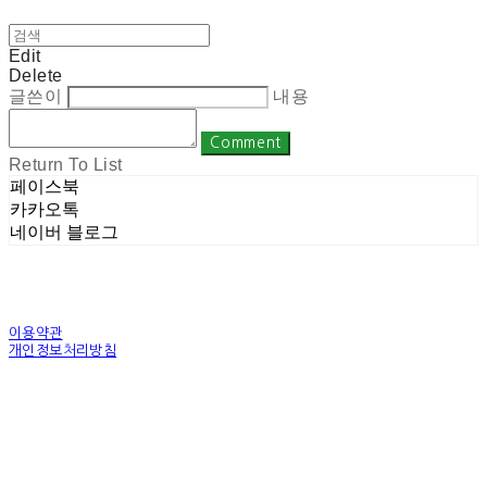
Edit
Delete
글쓴이
내용
Comment
Return To List
페이스북
카카오톡
네이버 블로그
이용약관
개인정보처리방침
사업자정보확인
상호: 주식회사 밀레니엄 | 대표: 권순광 | 개인정보관리책임자: 유상진
(master@1000years.kr) | 전화: 02-522-4485 | 이메일: master@1000years.kr
주소: 경기도 광명시 소하로 190, A동 14층 18호 | 사업자등록번호:
344-88-00591
| 통
신판매:
제 2023-경기광명-0316호
| 호스팅제공자: (주)식스샵