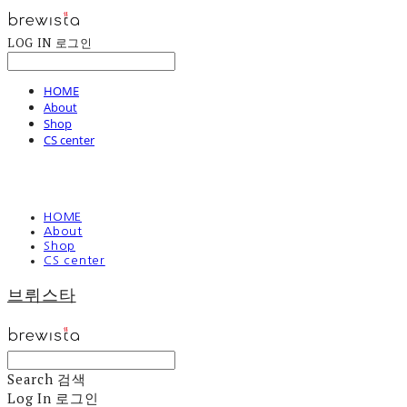
LOG IN
로그인
HOME
About
Shop
CS center
HOME
About
Shop
CS center
브뤼스타
Search
검색
Log In
로그인